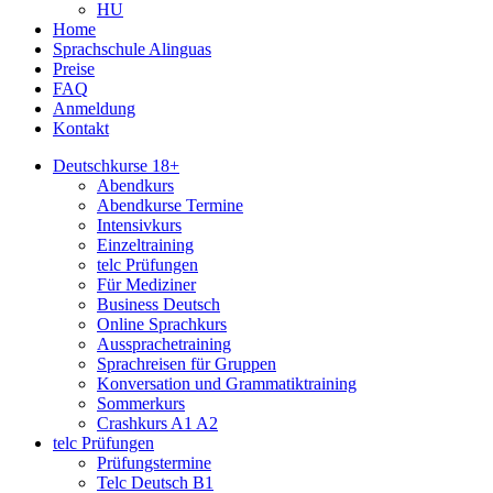
HU
Home
Sprachschule Alinguas
Preise
FAQ
Anmeldung
Kontakt
Deutschkurse 18+
Abendkurs
Abendkurse Termine
Intensivkurs
Einzeltraining
telc Prüfungen
Für Mediziner
Business Deutsch
Online Sprachkurs
Aussprachetraining
Sprachreisen für Gruppen
Konversation und Grammatiktraining
Sommerkurs
Crashkurs A1 A2
telc Prüfungen
Prüfungstermine
Telc Deutsch B1